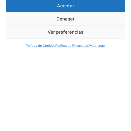
Aceptar
Daroca, Zaragoza (ES)
T. 976 54 50 30
Denegar
info@comarcadedaroca.com
Ver preferencias
Política de Cookies
Política de Privacidad
Aviso Legal
Síguenos
Mapa web
Administracion
Servicios Sociales
Deportes
Juventud
Turismo